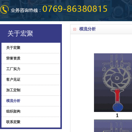
模流分析
关于宏聚
关于宏聚
荣誉资质
工厂实力
客户见证
加工定制
模流分析
组织架构
联系宏聚