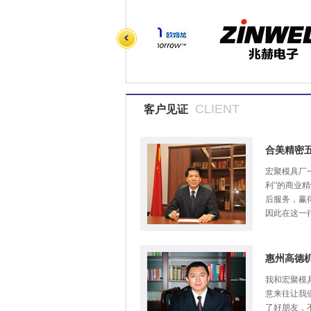
CLIENT
客户见证
合美精密
宏聚模具厂
利”的商业
后服务，赢
因此在这一
惠州高德
我和宏聚模
意来往让我
了好朋友，