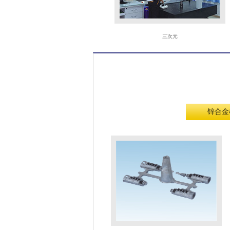
火花机
三次元
锌合金