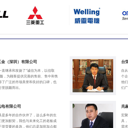
五金（深圳）有限公司
台
一直继承和发扬了“诚信为本，以信取
自从
精髓，为顾客提供完善的售前、售中和售
个企
得了广泛的市场美誉和良好的口碑，也
他们
行里脱颖而出。
们广
机电有限公司
兆
具是多年的合作伙伴了，这么多年的生
宏聚
们更加默契，我也与未来化工的老板成
具，
不管货要的多急，他们总是加班加点都
需求