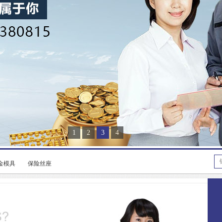
1
2
3
4
金模具
保险丝座