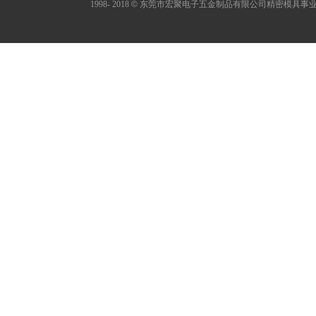
1998- 2018
©
东莞市宏聚电子五金制品有限公司精密模具事业