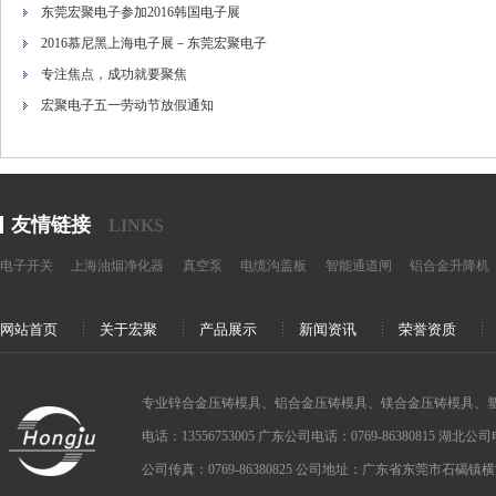
东莞宏聚电子参加2016韩国电子展
2016慕尼黑上海电子展－东莞宏聚电子
专注焦点，成功就要聚焦
宏聚电子五一劳动节放假通知
友情链接
LINKS
电子开关
上海油烟净化器
真空泵
电缆沟盖板
智能通道闸
铝合金升降机
网站首页
关于宏聚
产品展示
新闻资讯
荣誉资质
专业锌合金压铸模具、铝合金压铸模具、镁合金压铸模具、
电话：13556753005 广东公司电话：0769-86380815 湖北公司电话：
公司传真：0769-86380825 公司地址：广东省东莞市石碣