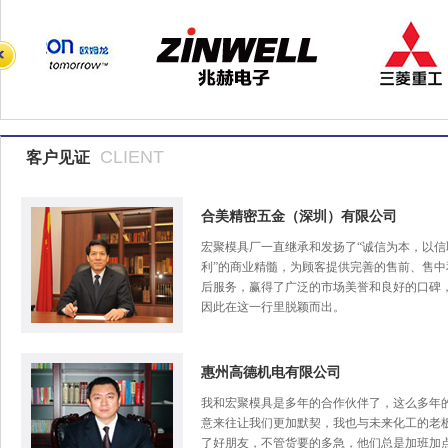
CLIENT
客户见证
合美精密五金（深圳）有限公司
宏聚模具厂一直继承和发扬了“诚信为本，以信
利”的商业精髓，为顾客提供完善的售前、售中
后服务，赢得了广泛的市场美誉和良好的口碑
因此在这一行里脱颖而出。
惠州高德机电有限公司
我和宏聚模具是多年的合作伙伴了，这么多年
意来往让我们更加默契，我也与未来化工的老
了好朋友，不管货要的多急，他们总是加班加