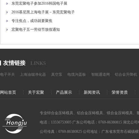
东莞宏聚电子参加2016韩国电子展
2016慕尼黑上海电子展－东莞宏聚电子
专注焦点，成功就要聚焦
宏聚电子五一劳动节放假通知
友情链接
LINKS
电子开关
上海油烟净化器
真空泵
电缆沟盖板
智能通道闸
铝合金升降机
网站首页
关于宏聚
产品展示
新闻资讯
荣誉资质
专业锌合金压铸模具、铝合金压铸模具、镁合金压铸模具、
电话：13556753005 广东公司电话：0769-86380815 湖北公司电话：
公司传真：0769-86380825 公司地址：广东省东莞市石碣