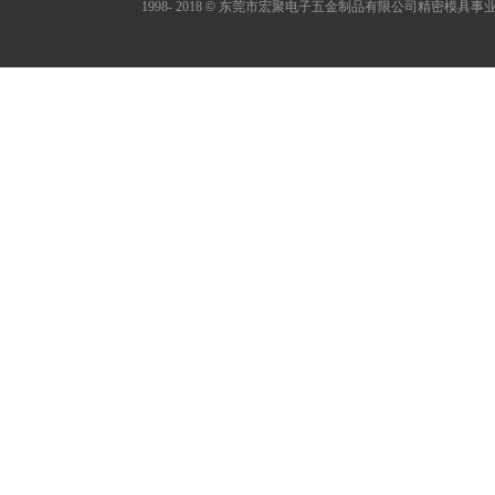
1998- 2018
©
东莞市宏聚电子五金制品有限公司精密模具事业