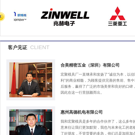
CLIENT
客户见证
合美精密五金（深圳）有限公司
宏聚模具厂一直继承和发扬了“诚信为本，以信
利”的商业精髓，为顾客提供完善的售前、售中
后服务，赢得了广泛的市场美誉和良好的口碑
因此在这一行里脱颖而出。
惠州高德机电有限公司
我和宏聚模具是多年的合作伙伴了，这么多年
意来往让我们更加默契，我也与未来化工的老
了好朋友，不管货要的多急，他们总是加班加