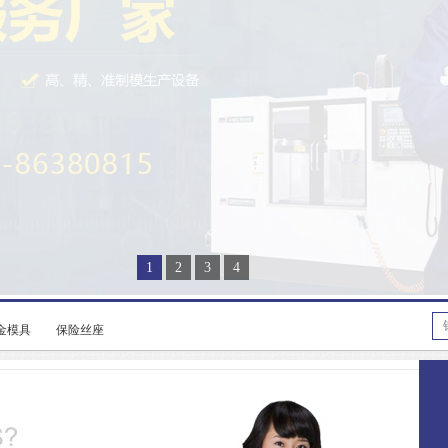
1
2
3
4
金模具
保险丝座