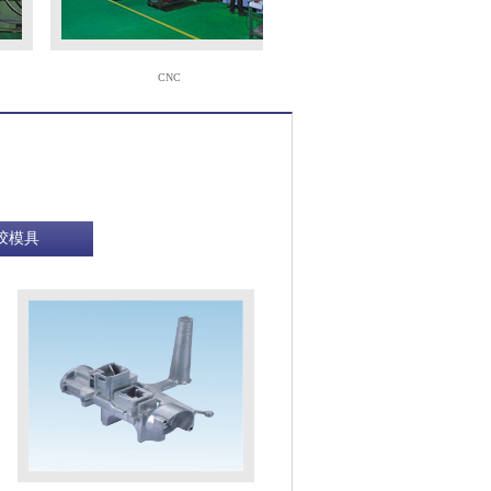
CNC
火花机
胶模具