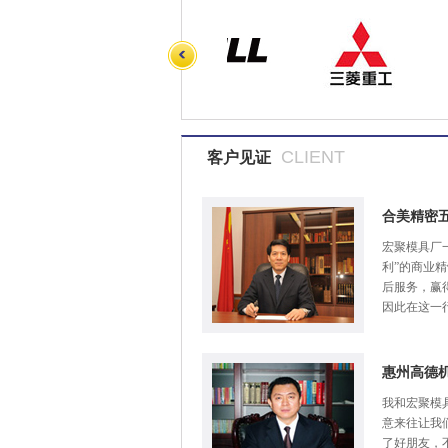
CLIENT
客户见证
合美精密
宏聚模具厂
利”的商业
后服务，赢
因此在这一
惠州高德
我和宏聚模
意来往让我
了好朋友，