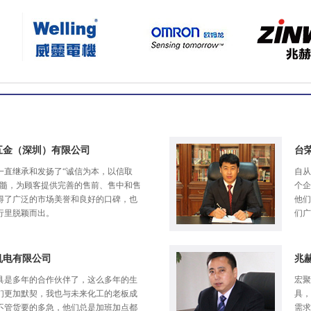
五金（深圳）有限公司
台
一直继承和发扬了“诚信为本，以信取
自从
精髓，为顾客提供完善的售前、售中和售
个企
得了广泛的市场美誉和良好的口碑，也
他们
行里脱颖而出。
们广
机电有限公司
兆
具是多年的合作伙伴了，这么多年的生
宏聚
们更加默契，我也与未来化工的老板成
具，
不管货要的多急，他们总是加班加点都
需求