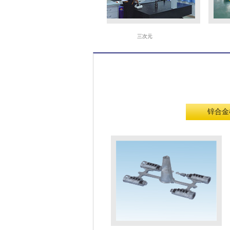
火花机
三次元
锌合金