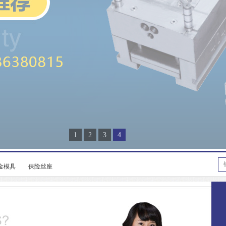
1
2
3
4
金模具
保险丝座