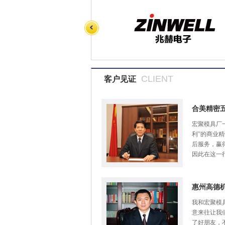
CLIENT
客户见证
合美精密
宏聚模具厂
利”的商业
后服务，赢
因此在这一
惠州高德
我和宏聚模
意来往让我
了好朋友，