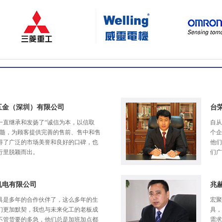
五金（深圳）有限公司
台
一直继承和发扬了“诚信为本，以信取
自从
精髓，为顾客提供完善的售前、售中和售
个企
得了广泛的市场美誉和良好的口碑，也
他们
行里脱颖而出。
们广
机电有限公司
兆
具是多年的合作伙伴了，这么多年的生
宏聚
们更加默契，我也与未来化工的老板成
具，
不管货要的多急，他们总是加班加点都
需求