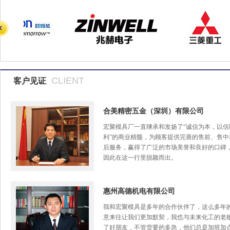
CLIENT
客户见证
合美精密五金（深圳）有限公司
宏聚模具厂一直继承和发扬了“诚信为本，以信
利”的商业精髓，为顾客提供完善的售前、售中
后服务，赢得了广泛的市场美誉和良好的口碑
因此在这一行里脱颖而出。
惠州高德机电有限公司
我和宏聚模具是多年的合作伙伴了，这么多年
意来往让我们更加默契，我也与未来化工的老
了好朋友，不管货要的多急，他们总是加班加