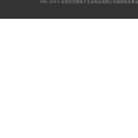
1998- 2018
©
东莞市宏聚电子五金制品有限公司精密模具事业