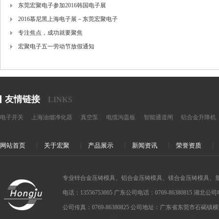
东莞宏聚电子参加2016韩国电子展
2016慕尼黑上海电子展－东莞宏聚电子
专注焦点，成功就要聚焦
宏聚电子五一劳动节放假通知
友情链接
LINKS
电子开关
上海油烟净化器
真空泵
电缆沟盖板
智能通道闸
铝合金升降机
网站首页
关于宏聚
产品展示
新闻资讯
荣誉资质
专业锌合金压铸模具、铝合金压铸模具、镁合金压铸模具、
电话：13556753005 广东公司电话：0769-86380815 湖北公司电话：
公司传真：0769-86380825 公司地址：广东省东莞市石碣