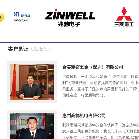
CLIENT
客户见证
合美精密五金（深圳）有限公司
宏聚模具厂一直继承和发扬了“诚信为本，以信
利”的商业精髓，为顾客提供完善的售前、售中
后服务，赢得了广泛的市场美誉和良好的口碑
因此在这一行里脱颖而出。
惠州高德机电有限公司
我和宏聚模具是多年的合作伙伴了，这么多年
意来往让我们更加默契，我也与未来化工的老
了好朋友，不管货要的多急，他们总是加班加