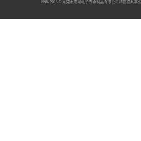
1998- 2018
©
东莞市宏聚电子五金制品有限公司精密模具事业