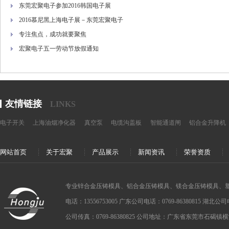
东莞宏聚电子参加2016韩国电子展
2016慕尼黑上海电子展－东莞宏聚电子
专注焦点，成功就要聚焦
宏聚电子五一劳动节放假通知
友情链接
LINKS
电子开关
上海油烟净化器
真空泵
电缆沟盖板
智能通道闸
铝合金升降机
网站首页
关于宏聚
产品展示
新闻资讯
荣誉资质
专业锌合金压铸模具、铝合金压铸模具、镁合金压铸模具、
电话：13556753005 广东公司电话：0769-86380815 湖北公司电话：
公司传真：0769-86380825 公司地址：广东省东莞市石碣