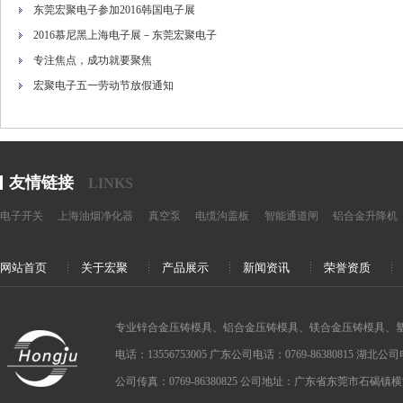
东莞宏聚电子参加2016韩国电子展
2016慕尼黑上海电子展－东莞宏聚电子
专注焦点，成功就要聚焦
宏聚电子五一劳动节放假通知
友情链接
LINKS
电子开关
上海油烟净化器
真空泵
电缆沟盖板
智能通道闸
铝合金升降机
网站首页
关于宏聚
产品展示
新闻资讯
荣誉资质
专业锌合金压铸模具、铝合金压铸模具、镁合金压铸模具、
电话：13556753005 广东公司电话：0769-86380815 湖北公司电话：
公司传真：0769-86380825 公司地址：广东省东莞市石碣