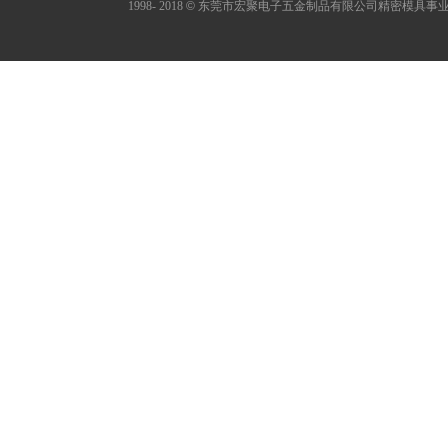
1998- 2018
©
东莞市宏聚电子五金制品有限公司精密模具事业