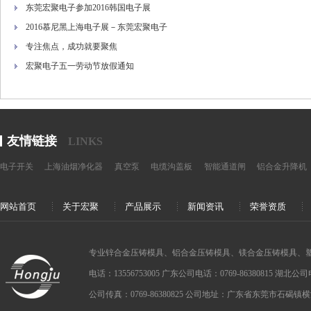
东莞宏聚电子参加2016韩国电子展
2016慕尼黑上海电子展－东莞宏聚电子
专注焦点，成功就要聚焦
宏聚电子五一劳动节放假通知
友情链接
LINKS
电子开关
上海油烟净化器
真空泵
电缆沟盖板
智能通道闸
铝合金升降机
网站首页
关于宏聚
产品展示
新闻资讯
荣誉资质
专业锌合金压铸模具、铝合金压铸模具、镁合金压铸模具、
电话：13556753005 广东公司电话：0769-86380815 湖北公司电话：
公司传真：0769-86380825 公司地址：广东省东莞市石碣