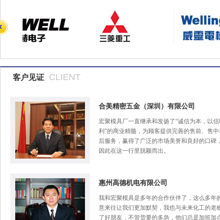
CLIENT
客户见证
合美精密五金（深圳）有限公司
宏聚模具厂一直继承和发扬了“诚信为本，以信
利”的商业精髓，为顾客提供完善的售前、售中
后服务，赢得了广泛的市场美誉和良好的口碑
因此在这一行里脱颖而出。
惠州高德机电有限公司
我和宏聚模具是多年的合作伙伴了，这么多年
意来往让我们更加默契，我也与未来化工的老
了好朋友，不管货要的多急，他们总是加班加