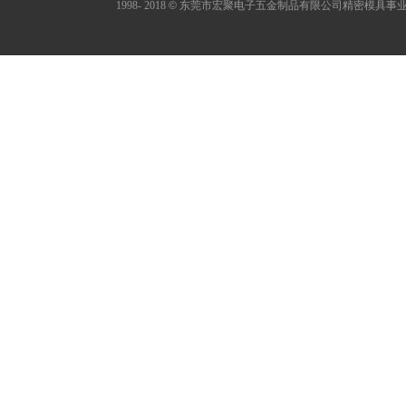
1998- 2018
©
东莞市宏聚电子五金制品有限公司精密模具事业