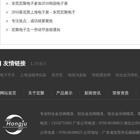
东莞宏聚电子参加2016韩国电子展
2016慕尼黑上海电子展－东莞宏聚电子
专注焦点，成功就要聚焦
宏聚电子五一劳动节放假通知
友情链接
LINKS
电子开关
上海油烟净化器
真空泵
电缆沟盖板
智能通道闸
铝合金升降机
网站首页
关于宏聚
产品展示
新闻资讯
荣誉资质
专业锌合金压铸模具、铝合金压铸模具、镁合金压铸模具、
电话：13556753005 广东公司电话：0769-86380815 湖北公司电话：
公司传真：0769-86380825 公司地址：广东省东莞市石碣