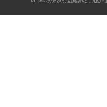
1998- 2018
©
东莞市宏聚电子五金制品有限公司精密模具事业