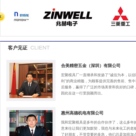
CLIENT
客户见证
合美精密五金（深圳）有限公司
宏聚模具厂一直继承和发扬了“诚信为本，以信
利”的商业精髓，为顾客提供完善的售前、售中
后服务，赢得了广泛的市场美誉和良好的口碑
因此在这一行里脱颖而出。
惠州高德机电有限公司
我和宏聚模具是多年的合作伙伴了，这么多年
意来往让我们更加默契，我也与未来化工的老
了好朋友，不管货要的多急，他们总是加班加