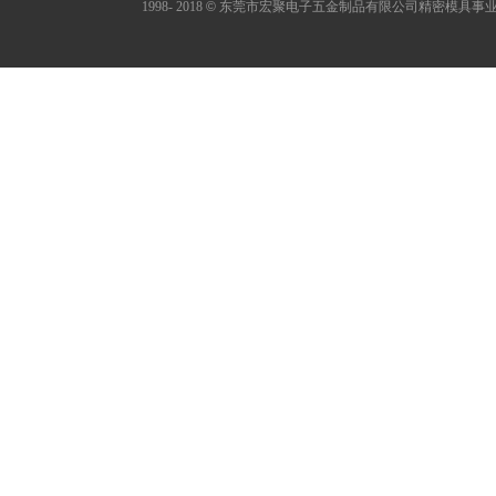
1998- 2018
©
东莞市宏聚电子五金制品有限公司精密模具事业