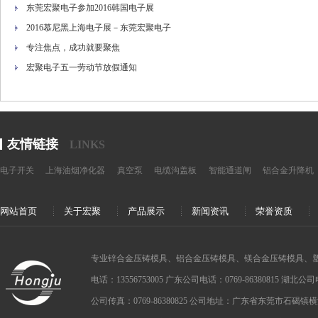
东莞宏聚电子参加2016韩国电子展
2016慕尼黑上海电子展－东莞宏聚电子
专注焦点，成功就要聚焦
宏聚电子五一劳动节放假通知
友情链接
LINKS
电子开关
上海油烟净化器
真空泵
电缆沟盖板
智能通道闸
铝合金升降机
网站首页
关于宏聚
产品展示
新闻资讯
荣誉资质
专业锌合金压铸模具、铝合金压铸模具、镁合金压铸模具、
电话：13556753005 广东公司电话：0769-86380815 湖北公司电话：
公司传真：0769-86380825 公司地址：广东省东莞市石碣