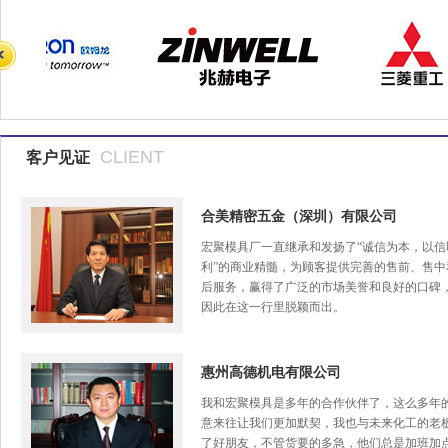
CLIENT
客户见证
合美精密五金（深圳）有限公司
宏聚模具厂一直继承和发扬了“诚信为本，以信
利”的商业精髓，为顾客提供完善的售前、售中
后服务，赢得了广泛的市场美誉和良好的口碑
因此在这一行里脱颖而出。
惠州高德机电有限公司
我和宏聚模具是多年的合作伙伴了，这么多年
意来往让我们更加默契，我也与未来化工的老
了好朋友，不管货要的多急，他们总是加班加