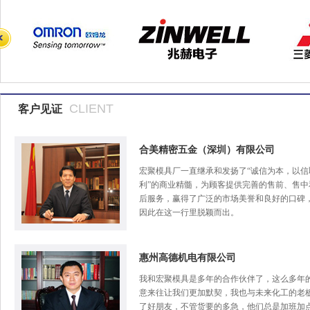
CLIENT
客户见证
合美精密五金（深圳）有限公司
宏聚模具厂一直继承和发扬了“诚信为本，以信
利”的商业精髓，为顾客提供完善的售前、售中
后服务，赢得了广泛的市场美誉和良好的口碑
因此在这一行里脱颖而出。
惠州高德机电有限公司
我和宏聚模具是多年的合作伙伴了，这么多年
意来往让我们更加默契，我也与未来化工的老
了好朋友，不管货要的多急，他们总是加班加