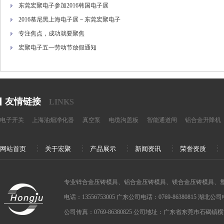
东莞宏聚电子参加2016韩国电子展
2016慕尼黑上海电子展－东莞宏聚电子
专注焦点，成功就要聚焦
宏聚电子五一劳动节放假通知
友情链接
LINKS
电子开关
上海油烟净化器
真空泵
电缆沟盖板
智能通道闸
铝合金升降机
网站首页
关于宏聚
产品展示
新闻资讯
荣誉资质
专业锌合金压铸模具、铝合金压铸模具、镁合金压铸模具、
电话：13556753005 广东公司电话：0769-86380815 湖北公司电话：
公司传真：0769-86380825 公司地址：广东省东莞市石碣