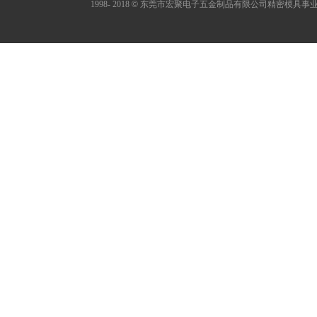
1998- 2018
©
东莞市宏聚电子五金制品有限公司精密模具事业