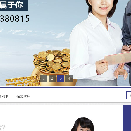
1
2
3
4
金模具
保险丝座