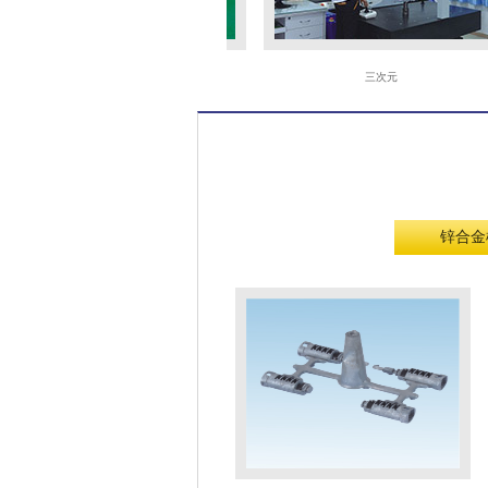
火花机
三次元
锌合金