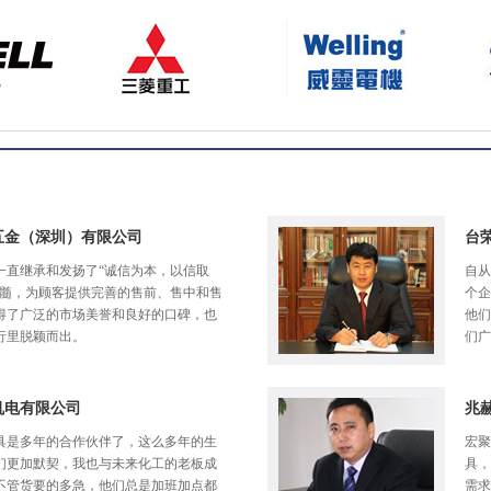
五金（深圳）有限公司
台
一直继承和发扬了“诚信为本，以信取
自从
精髓，为顾客提供完善的售前、售中和售
个企
得了广泛的市场美誉和良好的口碑，也
他们
行里脱颖而出。
们广
机电有限公司
兆
具是多年的合作伙伴了，这么多年的生
宏聚
们更加默契，我也与未来化工的老板成
具，
不管货要的多急，他们总是加班加点都
需求