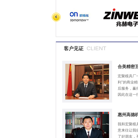
CLIENT
客户见证
合美精密
宏聚模具厂
利”的商业
后服务，赢
因此在这一
惠州高德
我和宏聚模
意来往让我
了好朋友，