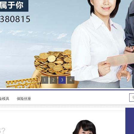
1
2
3
4
金模具
保险丝座