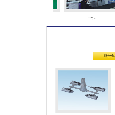
火花机
三次元
锌合金