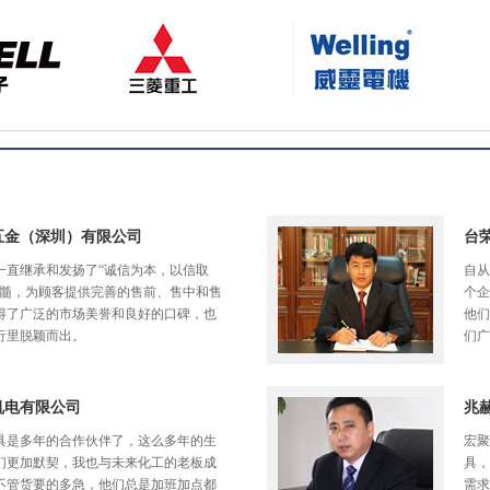
五金（深圳）有限公司
台
一直继承和发扬了“诚信为本，以信取
自从
精髓，为顾客提供完善的售前、售中和售
个企
得了广泛的市场美誉和良好的口碑，也
他们
行里脱颖而出。
们广
机电有限公司
兆
具是多年的合作伙伴了，这么多年的生
宏聚
们更加默契，我也与未来化工的老板成
具，
不管货要的多急，他们总是加班加点都
需求