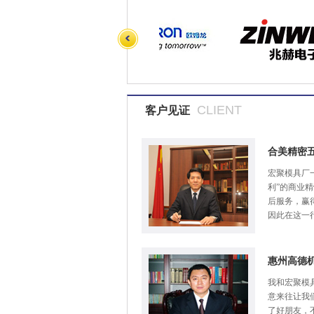
CLIENT
客户见证
合美精密
宏聚模具厂
利”的商业
后服务，赢
因此在这一
惠州高德
我和宏聚模
意来往让我
了好朋友，