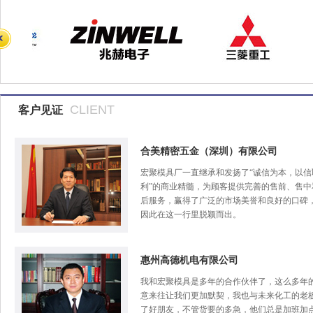
CLIENT
客户见证
合美精密五金（深圳）有限公司
宏聚模具厂一直继承和发扬了“诚信为本，以信
利”的商业精髓，为顾客提供完善的售前、售中
后服务，赢得了广泛的市场美誉和良好的口碑
因此在这一行里脱颖而出。
惠州高德机电有限公司
我和宏聚模具是多年的合作伙伴了，这么多年
意来往让我们更加默契，我也与未来化工的老
了好朋友，不管货要的多急，他们总是加班加