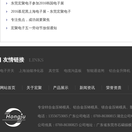
东莞宏聚电子参加2016韩国电子展
2016慕尼黑上海电子展－东莞宏聚电子
专注焦点，成功就要聚焦
宏聚电子五一劳动节放假通知
友情链接
LINKS
电子开关
上海油烟净化器
真空泵
电缆沟盖板
智能通道闸
铝合金升降机
网站首页
关于宏聚
产品展示
新闻资讯
荣誉资质
专业锌合金压铸模具、铝合金压铸模具、镁合金压铸模具、
电话：13556753005 广东公司电话：0769-86380815 湖北公司电话：
公司传真：0769-86380825 公司地址：广东省东莞市石碣