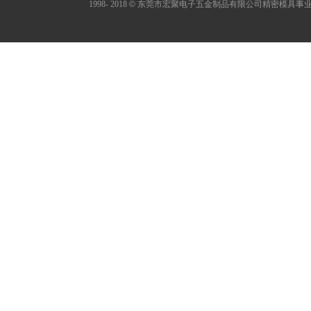
1998- 2018
©
东莞市宏聚电子五金制品有限公司精密模具事业