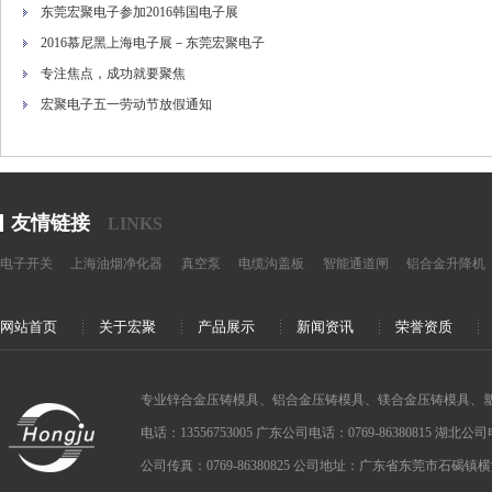
东莞宏聚电子参加2016韩国电子展
2016慕尼黑上海电子展－东莞宏聚电子
专注焦点，成功就要聚焦
宏聚电子五一劳动节放假通知
友情链接
LINKS
电子开关
上海油烟净化器
真空泵
电缆沟盖板
智能通道闸
铝合金升降机
网站首页
关于宏聚
产品展示
新闻资讯
荣誉资质
专业锌合金压铸模具、铝合金压铸模具、镁合金压铸模具、
电话：13556753005 广东公司电话：0769-86380815 湖北公司电话：
公司传真：0769-86380825 公司地址：广东省东莞市石碣