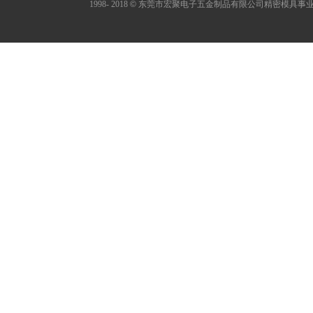
1998- 2018
©
东莞市宏聚电子五金制品有限公司精密模具事业