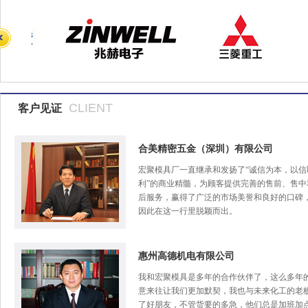
CLIENT
客户见证
合美精密五金（深圳）有限公司
宏聚模具厂一直继承和发扬了“诚信为本，以信
利”的商业精髓，为顾客提供完善的售前、售中
后服务，赢得了广泛的市场美誉和良好的口碑
因此在这一行里脱颖而出。
惠州高德机电有限公司
我和宏聚模具是多年的合作伙伴了，这么多年
意来往让我们更加默契，我也与未来化工的老
了好朋友，不管货要的多急，他们总是加班加