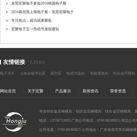
东莞宏聚电子参加2016韩国电子展
2016慕尼黑上海电子展－东莞宏聚电子
专注焦点，成功就要聚焦
宏聚电子五一劳动节放假通知
友情链接
LINKS
电子开关
上海油烟净化器
真空泵
电缆沟盖板
智能通道闸
铝合金升降机
网站首页
关于宏聚
产品展示
新闻资讯
荣誉资质
专业锌合金压铸模具、铝合金压铸模具、镁合金压铸模具、
电话：13556753005 广东公司电话：0769-86380815 湖北公司电话：
公司传真：0769-86380825 公司地址：广东省东莞市石碣