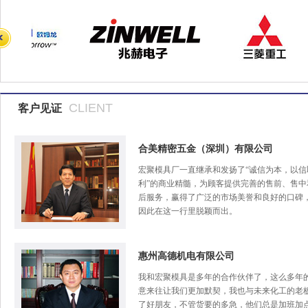
CLIENT
客户见证
合美精密五金（深圳）有限公司
宏聚模具厂一直继承和发扬了“诚信为本，以信
利”的商业精髓，为顾客提供完善的售前、售中
后服务，赢得了广泛的市场美誉和良好的口碑
因此在这一行里脱颖而出。
惠州高德机电有限公司
我和宏聚模具是多年的合作伙伴了，这么多年
意来往让我们更加默契，我也与未来化工的老
了好朋友，不管货要的多急，他们总是加班加