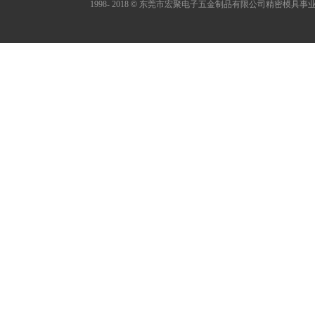
1998- 2018
©
东莞市宏聚电子五金制品有限公司精密模具事业