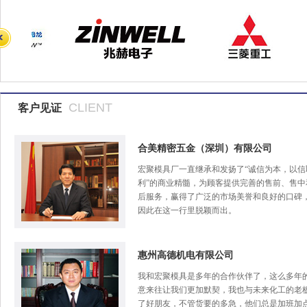
CLIENT
客户见证
合美精密五金（深圳）有限公司
宏聚模具厂一直继承和发扬了“诚信为本，以信
利”的商业精髓，为顾客提供完善的售前、售中
后服务，赢得了广泛的市场美誉和良好的口碑
因此在这一行里脱颖而出。
惠州高德机电有限公司
我和宏聚模具是多年的合作伙伴了，这么多年
意来往让我们更加默契，我也与未来化工的老
了好朋友，不管货要的多急，他们总是加班加