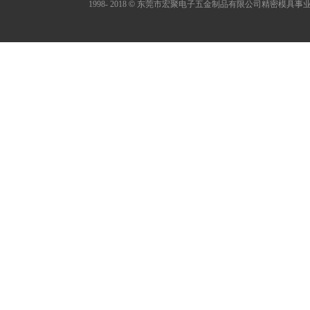
1998- 2018
©
东莞市宏聚电子五金制品有限公司精密模具事业