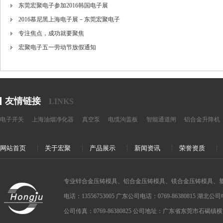
东莞宏聚电子参加2016韩国电子展
2016慕尼黑上海电子展－东莞宏聚电子
专注焦点，成功就要聚焦
宏聚电子五一劳动节放假通知
友情链接
LINKS
电子开关
上海油烟净化器
真空泵
电缆沟盖板
智能通道闸
铝合金升降机
网站首页
关于宏聚
产品展示
新闻资讯
荣誉资质
专业锌合金压铸模具、铝合金压铸模具、镁合金压铸模具、
电话：13556753005 广东公司电话：0769-86380815 湖北公司电话：
公司传真：0769-86380825 公司地址：广东省东莞市石碣