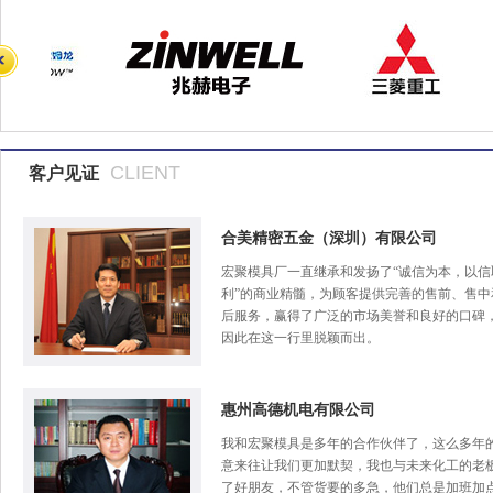
CLIENT
客户见证
合美精密五金（深圳）有限公司
宏聚模具厂一直继承和发扬了“诚信为本，以信
利”的商业精髓，为顾客提供完善的售前、售中
后服务，赢得了广泛的市场美誉和良好的口碑
因此在这一行里脱颖而出。
惠州高德机电有限公司
我和宏聚模具是多年的合作伙伴了，这么多年
意来往让我们更加默契，我也与未来化工的老
了好朋友，不管货要的多急，他们总是加班加