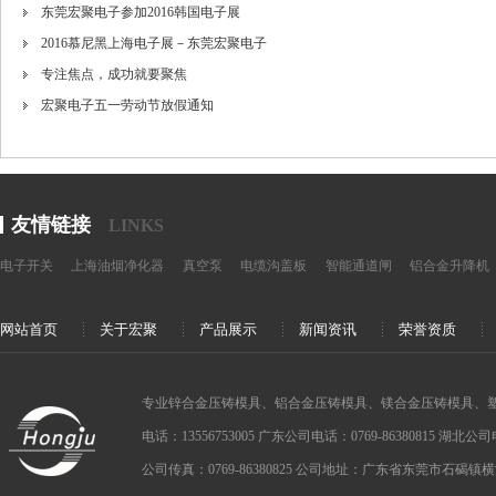
东莞宏聚电子参加2016韩国电子展
2016慕尼黑上海电子展－东莞宏聚电子
专注焦点，成功就要聚焦
宏聚电子五一劳动节放假通知
友情链接
LINKS
电子开关
上海油烟净化器
真空泵
电缆沟盖板
智能通道闸
铝合金升降机
网站首页
关于宏聚
产品展示
新闻资讯
荣誉资质
专业锌合金压铸模具、铝合金压铸模具、镁合金压铸模具、
电话：13556753005 广东公司电话：0769-86380815 湖北公司电话：
公司传真：0769-86380825 公司地址：广东省东莞市石碣