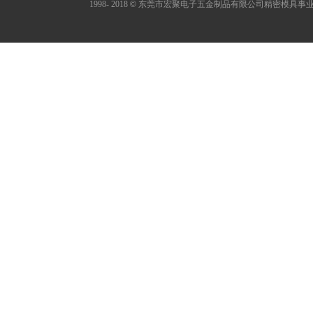
1998- 2018
©
东莞市宏聚电子五金制品有限公司精密模具事业