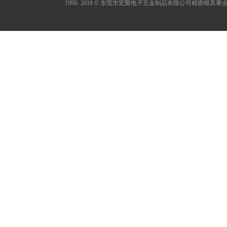
1998- 2018
©
东莞市宏聚电子五金制品有限公司精密模具事业