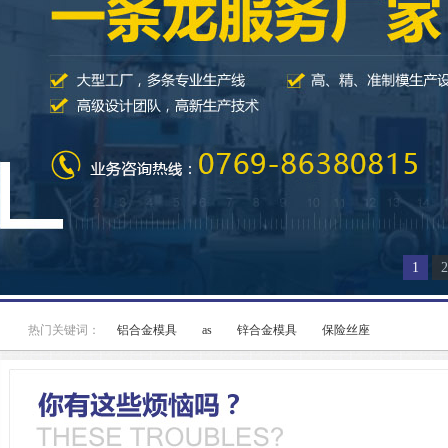
1
2
热门关键词：
铝合金模具
as
锌合金模具
保险丝座