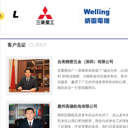
CLIENT
客户见证
合美精密五金（深圳）有限公司
宏聚模具厂一直继承和发扬了“诚信为本，以信
利”的商业精髓，为顾客提供完善的售前、售中
后服务，赢得了广泛的市场美誉和良好的口碑
因此在这一行里脱颖而出。
惠州高德机电有限公司
我和宏聚模具是多年的合作伙伴了，这么多年
意来往让我们更加默契，我也与未来化工的老
了好朋友，不管货要的多急，他们总是加班加