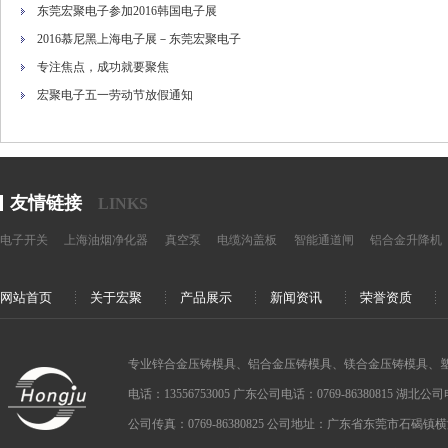
东莞宏聚电子参加2016韩国电子展
2016慕尼黑上海电子展－东莞宏聚电子
专注焦点，成功就要聚焦
宏聚电子五一劳动节放假通知
友情链接
LINKS
电子开关
上海油烟净化器
真空泵
电缆沟盖板
智能通道闸
铝合金升降机
网站首页
关于宏聚
产品展示
新闻资讯
荣誉资质
专业锌合金压铸模具、铝合金压铸模具、镁合金压铸模具、
电话：13556753005 广东公司电话：0769-86380815 湖北公司电话：
公司传真：0769-86380825 公司地址：广东省东莞市石碣