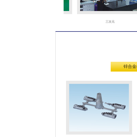
火花机
三次元
锌合金