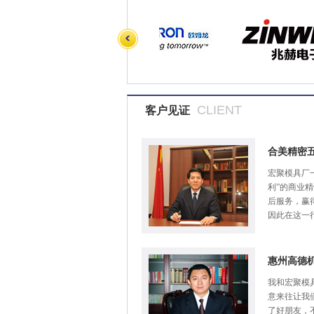
CLIENT
客户见证
合美精密
宏聚模具厂
利”的商业
后服务，赢
因此在这一
惠州高德
我和宏聚模
意来往让我
了好朋友，