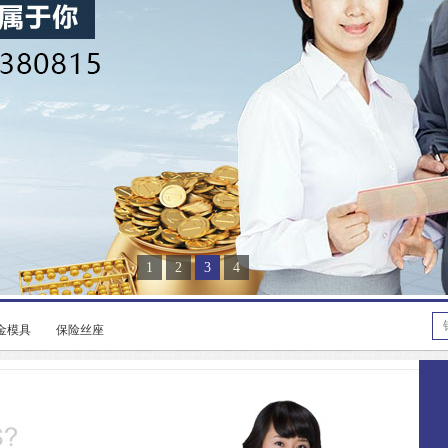
1
2
3
4
金模具
保险丝座