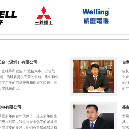
五金（深圳）有限公司
台
一直继承和发扬了“诚信为本，以信取
自从
精髓，为顾客提供完善的售前、售中和售
个企
得了广泛的市场美誉和良好的口碑，也
他们
行里脱颖而出。
们广
机电有限公司
兆
具是多年的合作伙伴了，这么多年的生
宏聚
们更加默契，我也与未来化工的老板成
具，
不管货要的多急，他们总是加班加点都
需求