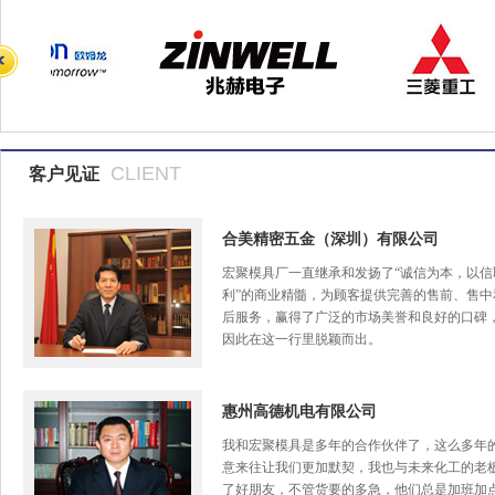
CLIENT
客户见证
合美精密五金（深圳）有限公司
宏聚模具厂一直继承和发扬了“诚信为本，以信
利”的商业精髓，为顾客提供完善的售前、售中
后服务，赢得了广泛的市场美誉和良好的口碑
因此在这一行里脱颖而出。
惠州高德机电有限公司
我和宏聚模具是多年的合作伙伴了，这么多年
意来往让我们更加默契，我也与未来化工的老
了好朋友，不管货要的多急，他们总是加班加