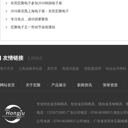
东莞宏聚电子参加2016韩国电子展
2016慕尼黑上海电子展－东莞宏聚电子
专注焦点，成功就要聚焦
宏聚电子五一劳动节放假通知
友情链接
LINKS
电子开关
上海油烟净化器
真空泵
电缆沟盖板
智能通道闸
铝合金升降机
网站首页
关于宏聚
产品展示
新闻资讯
荣誉资质
专业锌合金压铸模具、铝合金压铸模具、镁合金压铸模具、
电话：13556753005 广东公司电话：0769-86380815 湖北公司电话：
公司传真：0769-86380825 公司地址：广东省东莞市石碣