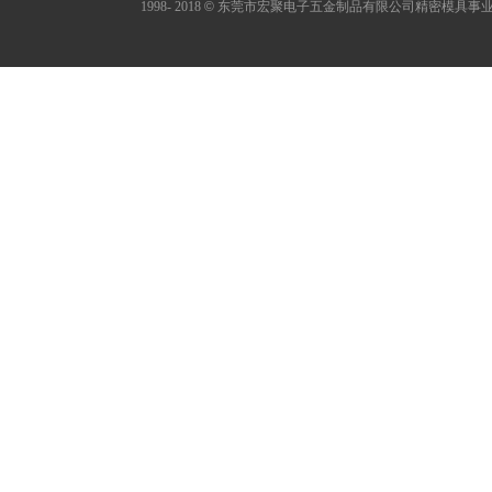
1998- 2018
©
东莞市宏聚电子五金制品有限公司精密模具事业