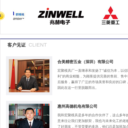
CLIENT
客户见证
合美精密五金（深圳）有限公司
宏聚模具厂一直继承和发扬了“诚信为本，以信
利”的商业精髓，为顾客提供完善的售前、售中
后服务，赢得了广泛的市场美誉和良好的口碑
因此在这一行里脱颖而出。
惠州高德机电有限公司
我和宏聚模具是多年的合作伙伴了，这么多年
意来往让我们更加默契，我也与未来化工的老
了好朋友，不管货要的多急，他们总是加班加