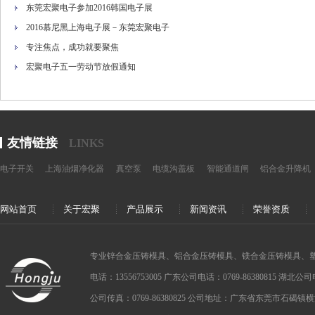
东莞宏聚电子参加2016韩国电子展
2016慕尼黑上海电子展－东莞宏聚电子
专注焦点，成功就要聚焦
宏聚电子五一劳动节放假通知
友情链接
LINKS
电子开关
上海油烟净化器
真空泵
电缆沟盖板
智能通道闸
铝合金升降机
网站首页
关于宏聚
产品展示
新闻资讯
荣誉资质
专业锌合金压铸模具、铝合金压铸模具、镁合金压铸模具、
电话：13556753005 广东公司电话：0769-86380815 湖北公司电话：
公司传真：0769-86380825 公司地址：广东省东莞市石碣