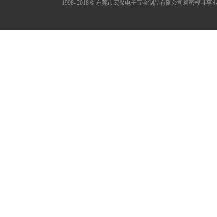
1998- 2018
©
东莞市宏聚电子五金制品有限公司精密模具事业