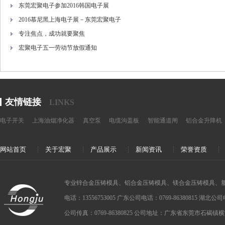
东莞宏聚电子参加2016韩国电子展
2016慕尼黑上海电子展－东莞宏聚电子
专注焦点，成功就要聚焦
宏聚电子五一劳动节放假通知
友情链接
LINKS
电子开关
上海油烟净化器
真空泵
电缆沟盖板
智能通道闸
铝合金升降机
网站首页
关于宏聚
产品展示
新闻资讯
荣誉资质
专业锌合金压铸模具、铝合金压铸模具、镁合金压铸模具、
电话：13556753005 广东公司电话：0769-86380815 湖北公司电话：
公司传真：0769-86380825 公司地址：广东省东莞市石碣