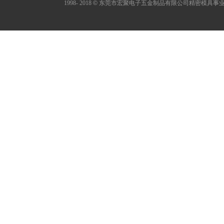
1998- 2018
©
东莞市宏聚电子五金制品有限公司精密模具事业