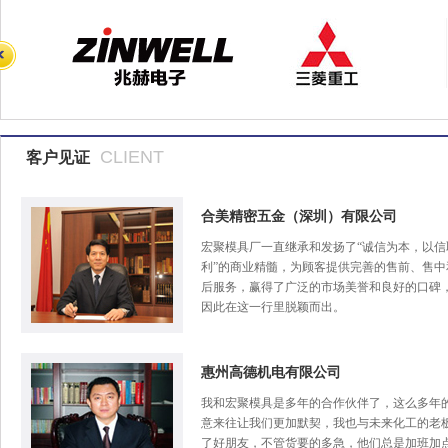
CLIENT
客户见证
合美精密五金（深圳）有限公司
宏聚模具厂一直继承和发扬了“诚信为本，以信
利”的商业精髓，为顾客提供完善的售前、售中
后服务，赢得了广泛的市场美誉和良好的口碑
因此在这一行里脱颖而出。
惠州高德机电有限公司
我和宏聚模具是多年的合作伙伴了，这么多年
意来往让我们更加默契，我也与未来化工的老
了好朋友，不管货要的多急，他们总是加班加