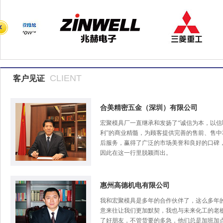
CLIENT
客户见证
合美精密五金（深圳）有限公司
宏聚模具厂一直继承和发扬了“诚信为本，以信
利”的商业精髓，为顾客提供完善的售前、售中
后服务，赢得了广泛的市场美誉和良好的口碑
因此在这一行里脱颖而出。
惠州高德机电有限公司
我和宏聚模具是多年的合作伙伴了，这么多年
意来往让我们更加默契，我也与未来化工的老
了好朋友，不管货要的多急，他们总是加班加