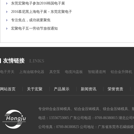
东莞宏聚电子参加2016韩国电子展
2016慕尼黑上海电子展－东莞宏聚电子
专注焦点，成功就要聚焦
宏聚电子五一劳动节放假通知
友情链接
LINKS
电子开关
上海油烟净化器
真空泵
电缆沟盖板
智能通道闸
铝合金升降机
网站首页
关于宏聚
产品展示
新闻资讯
荣誉资质
专业锌合金压铸模具、铝合金压铸模具、镁合金压铸模具、
电话：13556753005 广东公司电话：0769-86380815 湖北公司电话：
公司传真：0769-86380825 公司地址：广东省东莞市石碣