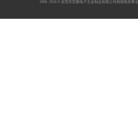
1998- 2018
©
东莞市宏聚电子五金制品有限公司精密模具事业