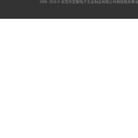
1998- 2018
©
东莞市宏聚电子五金制品有限公司精密模具事业