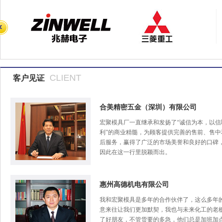
CLIENT
客户见证
合美精密五金（深圳）有限公司
宏聚模具厂一直继承和发扬了“诚信为本，以信
利”的商业精髓，为顾客提供完善的售前、售中
后服务，赢得了广泛的市场美誉和良好的口碑
因此在这一行里脱颖而出。
惠州高德机电有限公司
我和宏聚模具是多年的合作伙伴了，这么多年
意来往让我们更加默契，我也与未来化工的老
了好朋友，不管货要的多急，他们总是加班加