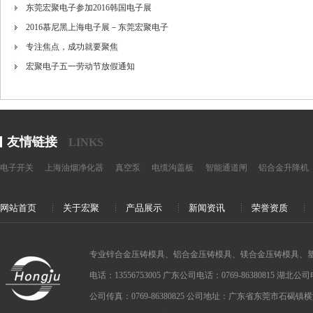
东莞宏聚电子参加2016韩国电子展
2016慕尼黑上海电子展－东莞宏聚电子
专注焦点，成功就要聚焦
宏聚电子五一劳动节放假通知
友情链接
LINKS
电子开关
上海油烟净化器
真空泵
电缆沟盖板
智能通道闸
铝合金升降机
网站首页
关于宏聚
产品展示
新闻资讯
荣誉资质
专业锌合金压铸模具、铝合金压铸模具、镁合金压铸模具、
电话：13556753005 广东公司电话：0769-86380815 湖北公司电话：
公司传真：0769-86380825 公司地址：广东省东莞市石碣