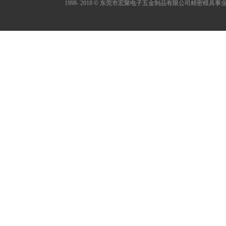
1998- 2018
©
东莞市宏聚电子五金制品有限公司精密模具事业