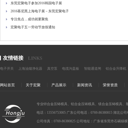
东莞宏聚电子参加2016韩国电子展
2016慕尼黑上海电子展－东莞宏聚电子
专注焦点，成功就要聚焦
宏聚电子五一劳动节放假通知
友情链接
LINKS
电子开关
上海油烟净化器
真空泵
电缆沟盖板
智能通道闸
铝合金升降机
网站首页
关于宏聚
产品展示
新闻资讯
荣誉资质
专业锌合金压铸模具、铝合金压铸模具、镁合金压铸模具、
电话：13556753005 广东公司电话：0769-86380815 湖北公司电话：
公司传真：0769-86380825 公司地址：广东省东莞市石碣