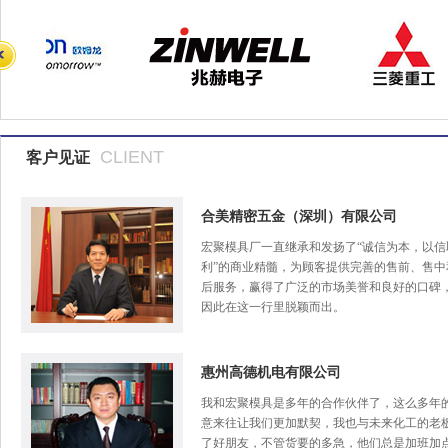
CLIENT
客户见证
合美精密五金（深圳）有限公司
宏聚模具厂一直继承和发扬了“诚信为本，以信
利”的商业精髓，为顾客提供完善的售前、售中
后服务，赢得了广泛的市场美誉和良好的口碑
因此在这一行里脱颖而出。
惠州高德机电有限公司
我和宏聚模具是多年的合作伙伴了，这么多年
意来往让我们更加默契，我也与未来化工的老
了好朋友，不管货要的多急，他们总是加班加