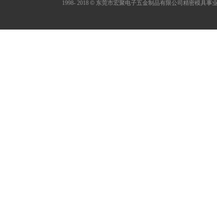
1998- 2018
©
东莞市宏聚电子五金制品有限公司精密模具事业