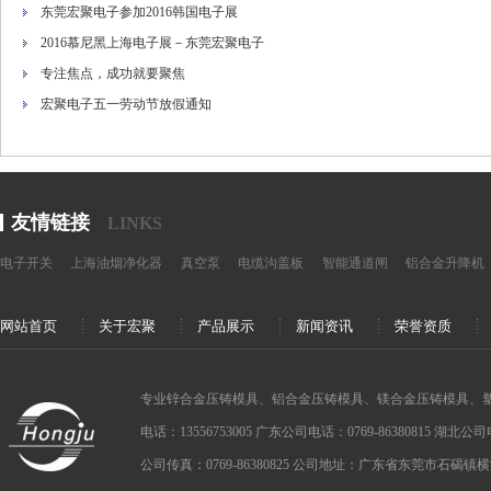
东莞宏聚电子参加2016韩国电子展
2016慕尼黑上海电子展－东莞宏聚电子
专注焦点，成功就要聚焦
宏聚电子五一劳动节放假通知
友情链接
LINKS
电子开关
上海油烟净化器
真空泵
电缆沟盖板
智能通道闸
铝合金升降机
网站首页
关于宏聚
产品展示
新闻资讯
荣誉资质
专业锌合金压铸模具、铝合金压铸模具、镁合金压铸模具、
电话：13556753005 广东公司电话：0769-86380815 湖北公司电话：
公司传真：0769-86380825 公司地址：广东省东莞市石碣