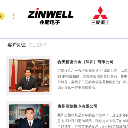
CLIENT
客户见证
合美精密五金（深圳）有限公司
宏聚模具厂一直继承和发扬了“诚信为本，以信
利”的商业精髓，为顾客提供完善的售前、售中
后服务，赢得了广泛的市场美誉和良好的口碑
因此在这一行里脱颖而出。
惠州高德机电有限公司
我和宏聚模具是多年的合作伙伴了，这么多年
意来往让我们更加默契，我也与未来化工的老
了好朋友，不管货要的多急，他们总是加班加