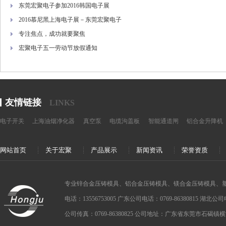
东莞宏聚电子参加2016韩国电子展
2016慕尼黑上海电子展－东莞宏聚电子
专注焦点，成功就要聚焦
宏聚电子五一劳动节放假通知
友情链接
LINKS
电子开关
上海油烟净化器
真空泵
电缆沟盖板
智能通道闸
铝合金升降机
网站首页
关于宏聚
产品展示
新闻资讯
荣誉资质
专业锌合金压铸模具、铝合金压铸模具、镁合金压铸模具、
电话：13556753005 广东公司电话：0769-86380815 湖北公司电话：
公司传真：0769-86380825 公司地址：广东省东莞市石碣