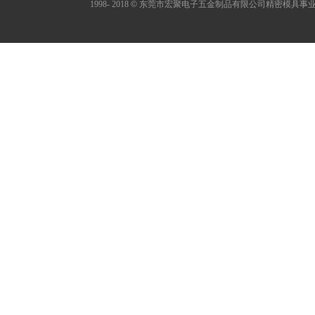
1998- 2018
©
东莞市宏聚电子五金制品有限公司精密模具事业