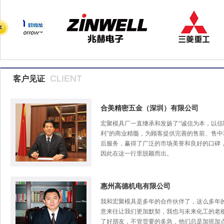
CLIENT
客户见证
合美精密五金（深圳）有限公司
宏聚模具厂一直继承和发扬了“诚信为本，以信
利”的商业精髓，为顾客提供完善的售前、售中
后服务，赢得了广泛的市场美誉和良好的口碑
因此在这一行里脱颖而出。
惠州高德机电有限公司
我和宏聚模具是多年的合作伙伴了，这么多年
意来往让我们更加默契，我也与未来化工的老
了好朋友，不管货要的多急，他们总是加班加