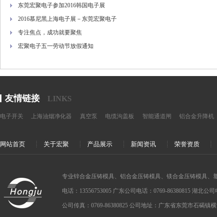
东莞宏聚电子参加2016韩国电子展
2016慕尼黑上海电子展－东莞宏聚电子
专注焦点，成功就要聚焦
宏聚电子五一劳动节放假通知
友情链接
LINKS
电子开关
上海油烟净化器
真空泵
电缆沟盖板
智能通道闸
铝合金升降机
网站首页
关于宏聚
产品展示
新闻资讯
荣誉资质
专业锌合金压铸模具、铝合金压铸模具、镁合金压铸模具、
电话：13556753005 广东公司电话：0769-86380815 湖北公司电话：
公司传真：0769-86380825 公司地址：广东省东莞市石碣