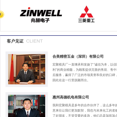
CLIENT
客户见证
合美精密五金（深圳）有限公司
宏聚模具厂一直继承和发扬了“诚信为本，以信
利”的商业精髓，为顾客提供完善的售前、售中
后服务，赢得了广泛的市场美誉和良好的口碑
因此在这一行里脱颖而出。
惠州高德机电有限公司
我和宏聚模具是多年的合作伙伴了，这么多年
意来往让我们更加默契，我也与未来化工的老
了好朋友，不管货要的多急，他们总是加班加