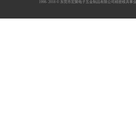
1998- 2018
©
东莞市宏聚电子五金制品有限公司精密模具事业