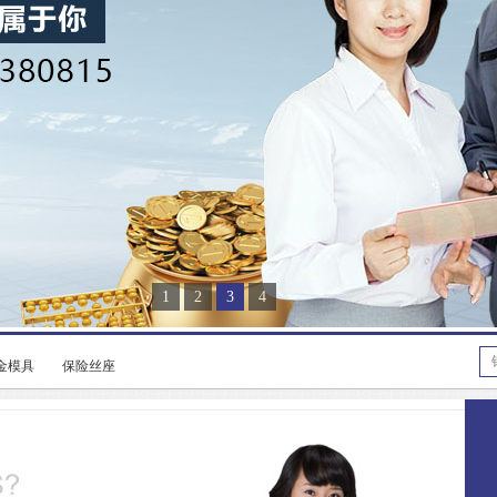
1
2
3
4
金模具
保险丝座