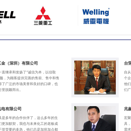
五金（深圳）有限公司
台
一直继承和发扬了“诚信为本，以信取
自从
精髓，为顾客提供完善的售前、售中和售
个企
得了广泛的市场美誉和良好的口碑，也
他们
行里脱颖而出。
们广
机电有限公司
兆
具是多年的合作伙伴了，这么多年的生
宏聚
们更加默契，我也与未来化工的老板成
具，
不管货要的多急，他们总是加班加点都
需求