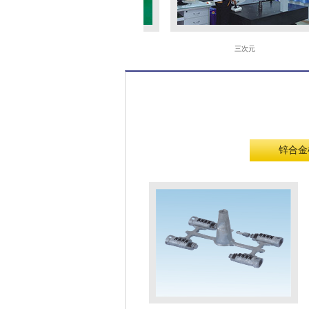
火花机
三次元
锌合金