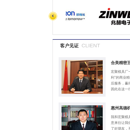
CLIENT
客户见证
合美精密
宏聚模具厂
利”的商业
后服务，赢
因此在这一
惠州高德
我和宏聚模
意来往让我
了好朋友，