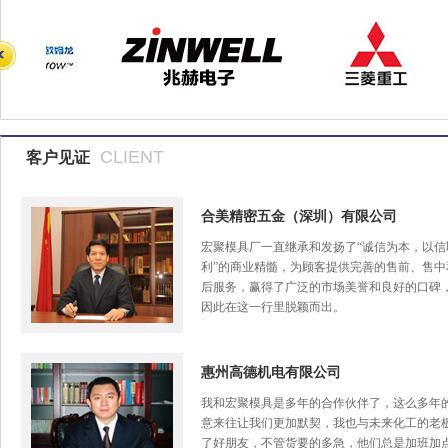
CLIENT
客户见证
合美精密五金（深圳）有限公司
宏聚模具厂一直继承和发扬了“诚信为本，以信
利”的商业精髓，为顾客提供完善的售前、售中
后服务，赢得了广泛的市场美誉和良好的口碑
因此在这一行里脱颖而出。
惠州高德机电有限公司
我和宏聚模具是多年的合作伙伴了，这么多年
意来往让我们更加默契，我也与未来化工的老
了好朋友，不管货要的多急，他们总是加班加