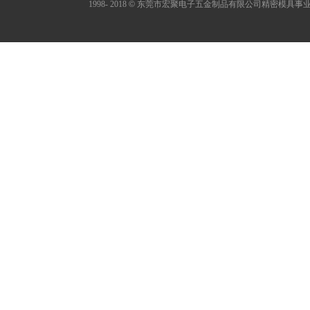
1998- 2018
©
东莞市宏聚电子五金制品有限公司精密模具事业