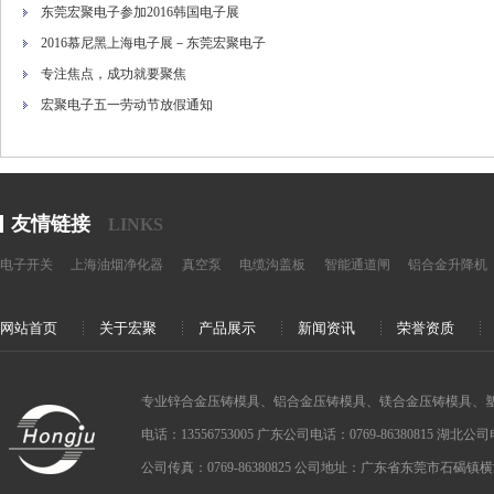
东莞宏聚电子参加2016韩国电子展
2016慕尼黑上海电子展－东莞宏聚电子
专注焦点，成功就要聚焦
宏聚电子五一劳动节放假通知
友情链接
LINKS
电子开关
上海油烟净化器
真空泵
电缆沟盖板
智能通道闸
铝合金升降机
网站首页
关于宏聚
产品展示
新闻资讯
荣誉资质
专业锌合金压铸模具、铝合金压铸模具、镁合金压铸模具、
电话：13556753005 广东公司电话：0769-86380815 湖北公司电话：
公司传真：0769-86380825 公司地址：广东省东莞市石碣