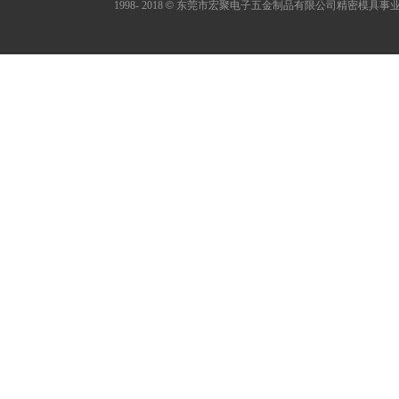
1998- 2018
©
东莞市宏聚电子五金制品有限公司精密模具事业