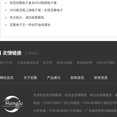
东莞宏聚电子参加2016韩国电子展
2016慕尼黑上海电子展－东莞宏聚电子
专注焦点，成功就要聚焦
宏聚电子五一劳动节放假通知
友情链接
LINKS
电子开关
上海油烟净化器
真空泵
电缆沟盖板
智能通道闸
铝合金升降机
网站首页
关于宏聚
产品展示
新闻资讯
荣誉资质
专业锌合金压铸模具、铝合金压铸模具、镁合金压铸模具、
电话：13556753005 广东公司电话：0769-86380815 湖北公司电话：
公司传真：0769-86380825 公司地址：广东省东莞市石碣