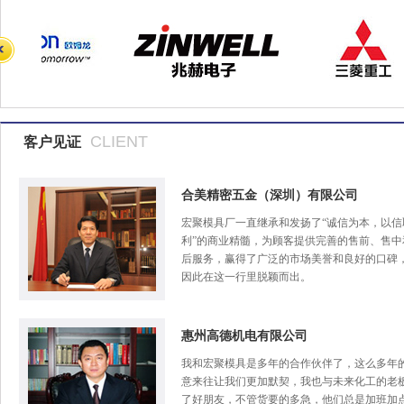
CLIENT
客户见证
合美精密五金（深圳）有限公司
宏聚模具厂一直继承和发扬了“诚信为本，以信
利”的商业精髓，为顾客提供完善的售前、售中
后服务，赢得了广泛的市场美誉和良好的口碑
因此在这一行里脱颖而出。
惠州高德机电有限公司
我和宏聚模具是多年的合作伙伴了，这么多年
意来往让我们更加默契，我也与未来化工的老
了好朋友，不管货要的多急，他们总是加班加