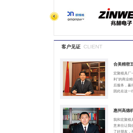
CLIENT
客户见证
合美精密
宏聚模具厂
利”的商业
后服务，赢
因此在这一
惠州高德
我和宏聚模
意来往让我
了好朋友，