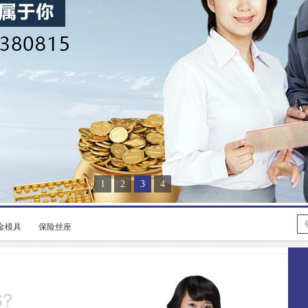
1
2
3
4
金模具
保险丝座