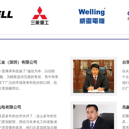
五金（深圳）有限公司
台
一直继承和发扬了“诚信为本，以信取
自从
精髓，为顾客提供完善的售前、售中和售
个企
得了广泛的市场美誉和良好的口碑，也
他们
行里脱颖而出。
们广
机电有限公司
兆
具是多年的合作伙伴了，这么多年的生
宏聚
们更加默契，我也与未来化工的老板成
具，
不管货要的多急，他们总是加班加点都
需求