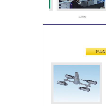
火花机
三次元
锌合金