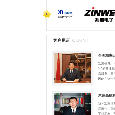
CLIENT
客户见证
合美精密
宏聚模具厂
利”的商业
后服务，赢
因此在这一
惠州高德
我和宏聚模
意来往让我
了好朋友，