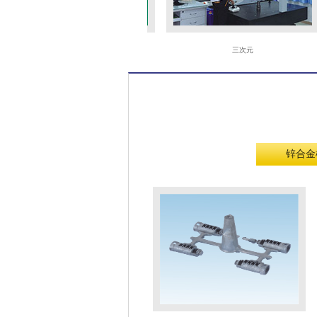
火花机
三次元
锌合金