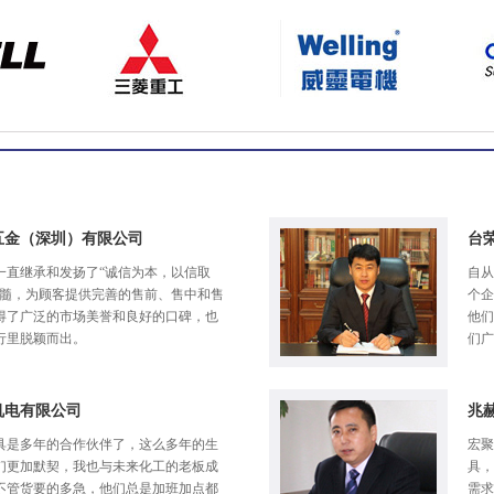
五金（深圳）有限公司
台
一直继承和发扬了“诚信为本，以信取
自从
精髓，为顾客提供完善的售前、售中和售
个企
得了广泛的市场美誉和良好的口碑，也
他们
行里脱颖而出。
们广
机电有限公司
兆
具是多年的合作伙伴了，这么多年的生
宏聚
们更加默契，我也与未来化工的老板成
具，
不管货要的多急，他们总是加班加点都
需求