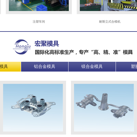
注塑车间
耐斯立式合模机
模具
铝合金模具
镁合金模具
塑