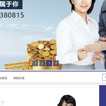
1
2
3
4
金模具
保险丝座