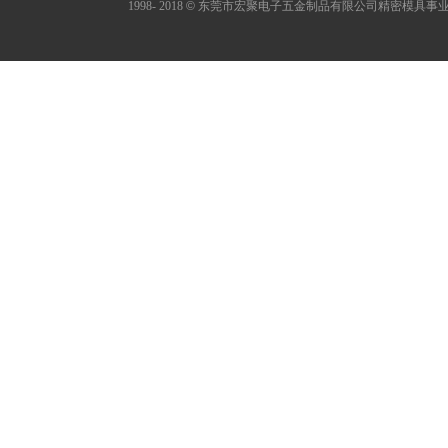
1998- 2018
©
东莞市宏聚电子五金制品有限公司精密模具事业