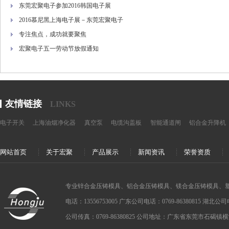
东莞宏聚电子参加2016韩国电子展
2016慕尼黑上海电子展－东莞宏聚电子
专注焦点，成功就要聚焦
宏聚电子五一劳动节放假通知
友情链接
LINKS
电子开关
上海油烟净化器
真空泵
电缆沟盖板
智能通道闸
铝合金升降机
网站首页
关于宏聚
产品展示
新闻资讯
荣誉资质
专业锌合金压铸模具、铝合金压铸模具、镁合金压铸模具、
电话：13556753005 广东公司电话：0769-86380815 湖北公司电话：
公司传真：0769-86380825 公司地址：广东省东莞市石碣