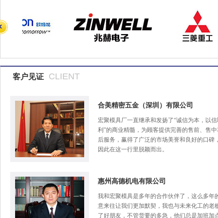
CLIENT
客户见证
合美精密五金（深圳）有限公司
宏聚模具厂一直继承和发扬了“诚信为本，以信
利”的商业精髓，为顾客提供完善的售前、售中
后服务，赢得了广泛的市场美誉和良好的口碑
因此在这一行里脱颖而出。
惠州高德机电有限公司
我和宏聚模具是多年的合作伙伴了，这么多年
意来往让我们更加默契，我也与未来化工的老
了好朋友，不管货要的多急，他们总是加班加