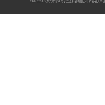
1998- 2018
©
东莞市宏聚电子五金制品有限公司精密模具事业