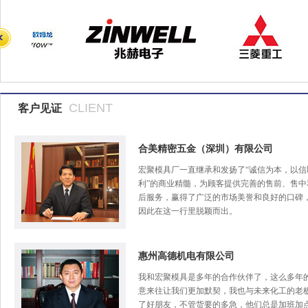
CLIENT
客户见证
合美精密五金（深圳）有限公司
宏聚模具厂一直继承和发扬了“诚信为本，以信
利”的商业精髓，为顾客提供完善的售前、售中
后服务，赢得了广泛的市场美誉和良好的口碑
因此在这一行里脱颖而出。
惠州高德机电有限公司
我和宏聚模具是多年的合作伙伴了，这么多年
意来往让我们更加默契，我也与未来化工的老
了好朋友，不管货要的多急，他们总是加班加