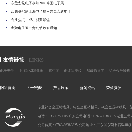
东莞宏聚电子参加2016韩国电子展
2016慕尼黑上海电子展－东莞宏聚电子
专注焦点，成功就要聚焦
宏聚电子五一劳动节放假通知
友情链接
LINKS
电子开关
上海油烟净化器
真空泵
电缆沟盖板
智能通道闸
铝合金升降机
网站首页
关于宏聚
产品展示
新闻资讯
荣誉资质
专业锌合金压铸模具、铝合金压铸模具、镁合金压铸模具、
电话：13556753005 广东公司电话：0769-86380815 湖北公司电话：
公司传真：0769-86380825 公司地址：广东省东莞市石碣