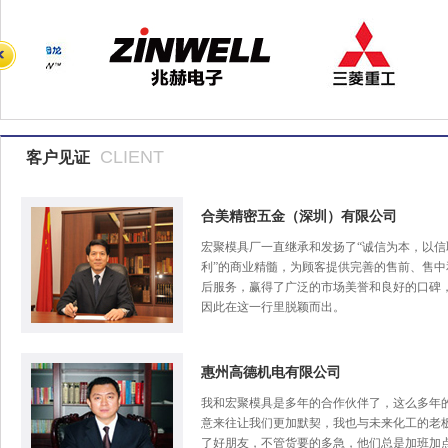
CLIENT
客户见证
合美精密五金（深圳）有限公司
宏聚模具厂一直继承和发扬了“诚信为本，以信
利”的商业精髓，为顾客提供完善的售前、售中
后服务，赢得了广泛的市场美誉和良好的口碑
因此在这一行里脱颖而出。
惠州高德机电有限公司
我和宏聚模具是多年的合作伙伴了，这么多年
意来往让我们更加默契，我也与未来化工的老
了好朋友，不管货要的多急，他们总是加班加