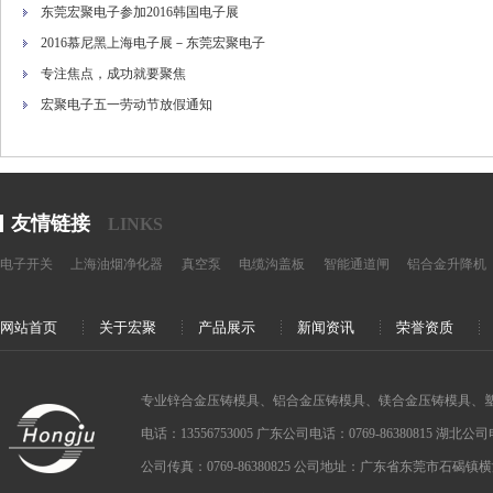
东莞宏聚电子参加2016韩国电子展
2016慕尼黑上海电子展－东莞宏聚电子
专注焦点，成功就要聚焦
宏聚电子五一劳动节放假通知
友情链接
LINKS
电子开关
上海油烟净化器
真空泵
电缆沟盖板
智能通道闸
铝合金升降机
网站首页
关于宏聚
产品展示
新闻资讯
荣誉资质
专业锌合金压铸模具、铝合金压铸模具、镁合金压铸模具、
电话：13556753005 广东公司电话：0769-86380815 湖北公司电话：
公司传真：0769-86380825 公司地址：广东省东莞市石碣