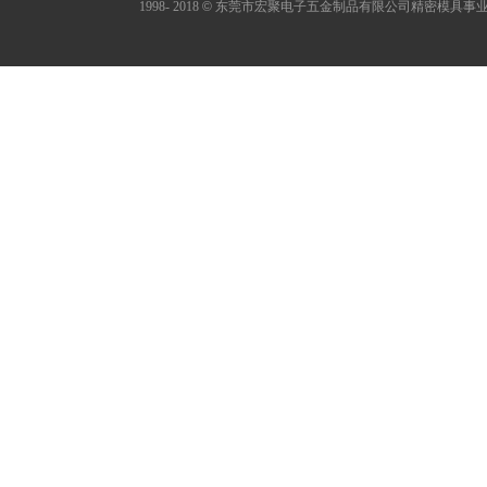
1998- 2018
©
东莞市宏聚电子五金制品有限公司精密模具事业