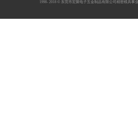
1998- 2018
©
东莞市宏聚电子五金制品有限公司精密模具事业