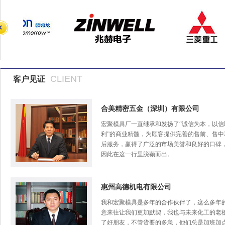
CLIENT
客户见证
合美精密五金（深圳）有限公司
宏聚模具厂一直继承和发扬了“诚信为本，以信
利”的商业精髓，为顾客提供完善的售前、售中
后服务，赢得了广泛的市场美誉和良好的口碑
因此在这一行里脱颖而出。
惠州高德机电有限公司
我和宏聚模具是多年的合作伙伴了，这么多年
意来往让我们更加默契，我也与未来化工的老
了好朋友，不管货要的多急，他们总是加班加