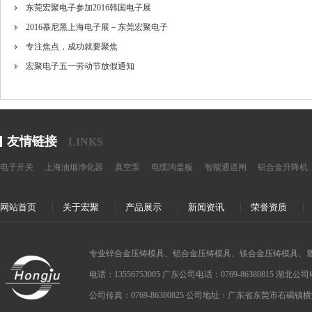
东莞宏聚电子参加2016韩国电子展
2016慕尼黑上海电子展－东莞宏聚电子
专注焦点，成功就要聚焦
宏聚电子五一劳动节放假通知
友情链接
LINKS
电子开关
上海油烟净化器
真空泵
电缆沟盖板
智能通道闸
铝合金升降机
网站首页
关于宏聚
产品展示
新闻资讯
荣誉资质
专业锌合金压铸模具、铝合金压铸模具、镁合金压铸模具、
电话：13556753005 广东公司电话：0769-86380815 湖北公司电话：
公司传真：0769-86380825 公司地址：广东省东莞市石碣