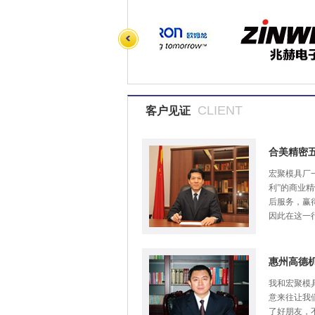
CLIENT
客户见证
合美精密
宏聚模具厂
利”的商业
后服务，赢
因此在这一
惠州高德
我和宏聚模
意来往让我
了好朋友，