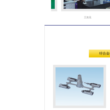
火花机
三次元
锌合金