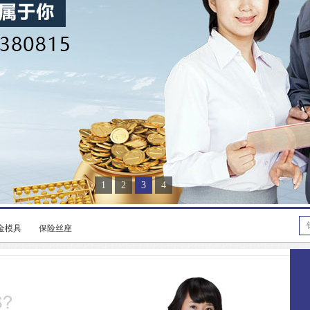
1
2
3
4
金模具
保险丝座