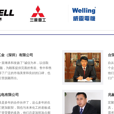
五金（深圳）有限公司
台
一直继承和发扬了“诚信为本，以信取
自从
精髓，为顾客提供完善的售前、售中和售
个企
得了广泛的市场美誉和良好的口碑，也
他们
行里脱颖而出。
们广
机电有限公司
兆
具是多年的合作伙伴了，这么多年的生
宏聚
们更加默契，我也与未来化工的老板成
具，
不管货要的多急，他们总是加班加点都
需求