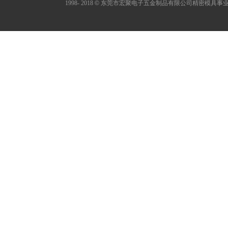
1998- 2018
©
东莞市宏聚电子五金制品有限公司精密模具事业