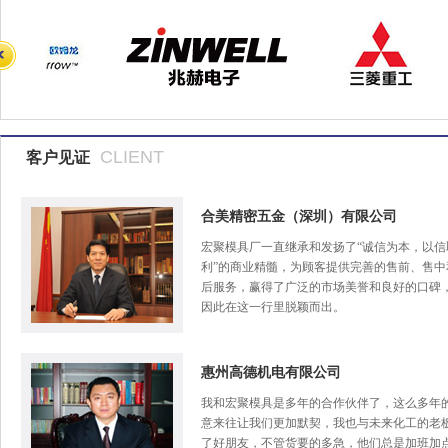
CLIENT
客户见证
合美精密五金（深圳）有限公司
宏聚模具厂一直继承和发扬了“诚信为本，以信
利”的商业精髓，为顾客提供完善的售前、售中
后服务，赢得了广泛的市场美誉和良好的口碑
因此在这一行里脱颖而出。
惠州高德机电有限公司
我和宏聚模具是多年的合作伙伴了，这么多年
意来往让我们更加默契，我也与未来化工的老
了好朋友，不管货要的多急，他们总是加班加