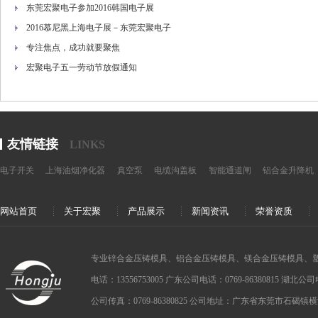
东莞宏聚电子参加2016韩国电子展
2016慕尼黑上海电子展－东莞宏聚电子
专注焦点，成功就要聚焦
宏聚电子五一劳动节放假通知
友情链接
LINKS
电子开关
上海油烟净化器
真空泵
电缆沟盖板
智能通道闸
铝合金升降机
网站首页
关于宏聚
产品展示
新闻资讯
荣誉资质
专业锌合金压铸模具、铝合金压铸模具、镁合金压铸模具、
电话：13556753005 广东公司电话：0769-86380815 湖北公司电话：
公司传真：0769-86380825 公司地址：广东省东莞市石碣