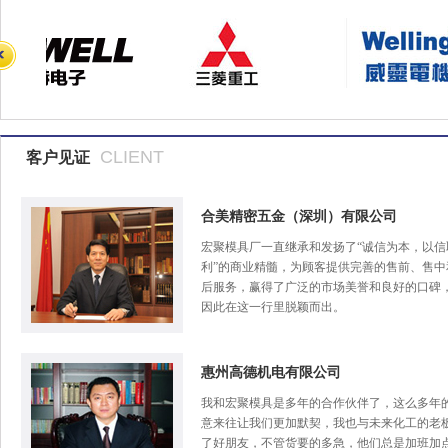
CLIENT
客户见证
合美精密五金（深圳）有限公司
宏聚模具厂一直继承和发扬了“诚信为本，以信
利”的商业精髓，为顾客提供完善的售前、售中
后服务，赢得了广泛的市场美誉和良好的口碑
因此在这一行里脱颖而出。
惠州高德机电有限公司
我和宏聚模具是多年的合作伙伴了，这么多年
意来往让我们更加默契，我也与未来化工的老
了好朋友，不管货要的多急，他们总是加班加