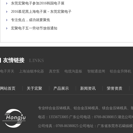
东莞宏聚电子参加2016韩国电子展
2016慕尼黑上海电子展－东莞宏聚电子
专注焦点，成功就要聚焦
宏聚电子五一劳动节放假通知
友情链接
LINKS
电子开关
上海油烟净化器
真空泵
电缆沟盖板
智能通道闸
铝合金升降机
网站首页
关于宏聚
产品展示
新闻资讯
荣誉资质
专业锌合金压铸模具、铝合金压铸模具、镁合金压铸模具、
电话：13556753005 广东公司电话：0769-86380815 湖北公司电话：
公司传真：0769-86380825 公司地址：广东省东莞市石碣