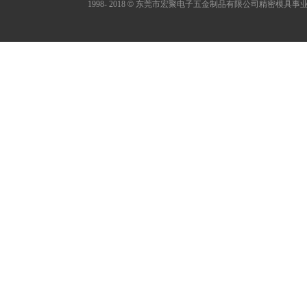
1998- 2018
©
东莞市宏聚电子五金制品有限公司精密模具事业