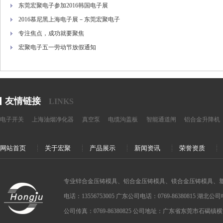
东莞宏聚电子参加2016韩国电子展
2016慕尼黑上海电子展－东莞宏聚电子
专注焦点，成功就要聚焦
宏聚电子五一劳动节放假通知
友情链接
LINKS
电子开关
上海油烟净化器
真空泵
电缆沟盖板
智能通道闸
铝合金升降机
网站首页
关于宏聚
产品展示
新闻资讯
荣誉资质
专业锌合金压铸模具、铝合金压铸模具、镁合金压铸模具、
电话：13556753005 广东公司电话：0769-86380815 湖北公司电话：
公司传真：0769-86380825 公司地址：广东省东莞市石碣