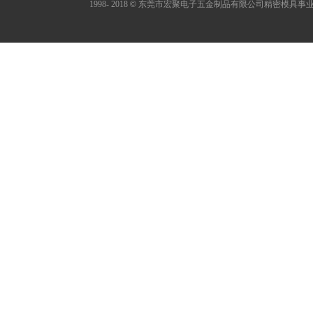
1998- 2018
©
东莞市宏聚电子五金制品有限公司精密模具事业