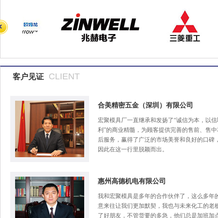
CLIENT
客户见证
合美精密五金（深圳）有限公司
宏聚模具厂一直继承和发扬了“诚信为本，以信
利”的商业精髓，为顾客提供完善的售前、售中
后服务，赢得了广泛的市场美誉和良好的口碑
因此在这一行里脱颖而出。
惠州高德机电有限公司
我和宏聚模具是多年的合作伙伴了，这么多年
意来往让我们更加默契，我也与未来化工的老
了好朋友，不管货要的多急，他们总是加班加