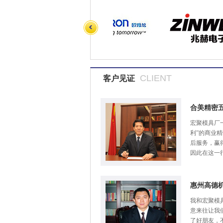
CLIENT
客户见证
合美精密
宏聚模具厂
利”的商业
后服务，赢
因此在这一
惠州高德
我和宏聚模
意来往让我
了好朋友，