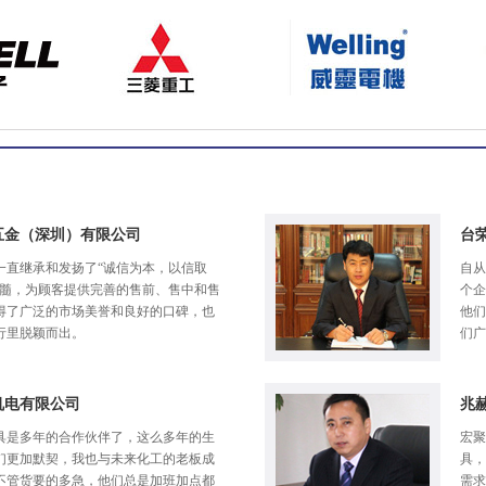
五金（深圳）有限公司
台
一直继承和发扬了“诚信为本，以信取
自从
精髓，为顾客提供完善的售前、售中和售
个企
得了广泛的市场美誉和良好的口碑，也
他们
行里脱颖而出。
们广
机电有限公司
兆
具是多年的合作伙伴了，这么多年的生
宏聚
们更加默契，我也与未来化工的老板成
具，
不管货要的多急，他们总是加班加点都
需求