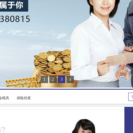
1
2
3
4
金模具
保险丝座