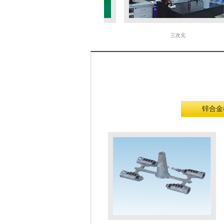
火花机
三次元
锌合金