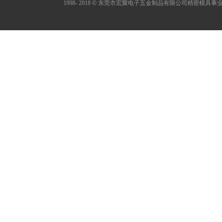
1998- 2018
©
东莞市宏聚电子五金制品有限公司精密模具事业