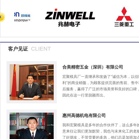
CLIENT
客户见证
合美精密五金（深圳）有限公司
宏聚模具厂一直继承和发扬了“诚信为本，以信
利”的商业精髓，为顾客提供完善的售前、售中
后服务，赢得了广泛的市场美誉和良好的口碑
因此在这一行里脱颖而出。
惠州高德机电有限公司
我和宏聚模具是多年的合作伙伴了，这么多年
意来往让我们更加默契，我也与未来化工的老
了好朋友，不管货要的多急，他们总是加班加