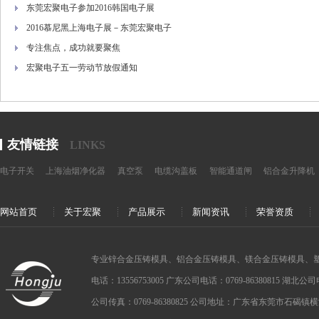
东莞宏聚电子参加2016韩国电子展
2016慕尼黑上海电子展－东莞宏聚电子
专注焦点，成功就要聚焦
宏聚电子五一劳动节放假通知
友情链接
LINKS
电子开关
上海油烟净化器
真空泵
电缆沟盖板
智能通道闸
铝合金升降机
网站首页
关于宏聚
产品展示
新闻资讯
荣誉资质
专业锌合金压铸模具、铝合金压铸模具、镁合金压铸模具、
电话：13556753005 广东公司电话：0769-86380815 湖北公司电话：
公司传真：0769-86380825 公司地址：广东省东莞市石碣