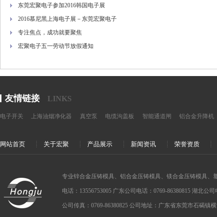
东莞宏聚电子参加2016韩国电子展
2016慕尼黑上海电子展－东莞宏聚电子
专注焦点，成功就要聚焦
宏聚电子五一劳动节放假通知
友情链接
LINKS
电子开关
上海油烟净化器
真空泵
电缆沟盖板
智能通道闸
铝合金升降机
网站首页
关于宏聚
产品展示
新闻资讯
荣誉资质
专业锌合金压铸模具、铝合金压铸模具、镁合金压铸模具、
电话：13556753005 广东公司电话：0769-86380815 湖北公司电话：
公司传真：0769-86380825 公司地址：广东省东莞市石碣