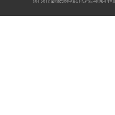
1998- 2018
©
东莞市宏聚电子五金制品有限公司精密模具事业