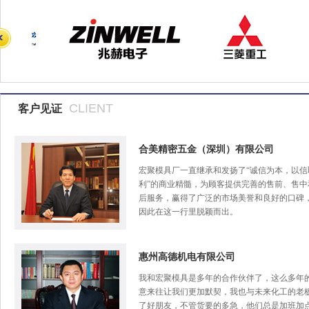
CLIENT
客户见证
合美精密五金（深圳）有限公司
宏聚模具厂一直继承和发扬了“诚信为本，以信
利”的商业精髓，为顾客提供完善的售前、售中
后服务，赢得了广泛的市场美誉和良好的口碑
因此在这一行里脱颖而出。
惠州高德机电有限公司
我和宏聚模具是多年的合作伙伴了，这么多年
意来往让我们更加默契，我也与未来化工的老
了好朋友，不管货要的多急，他们总是加班加