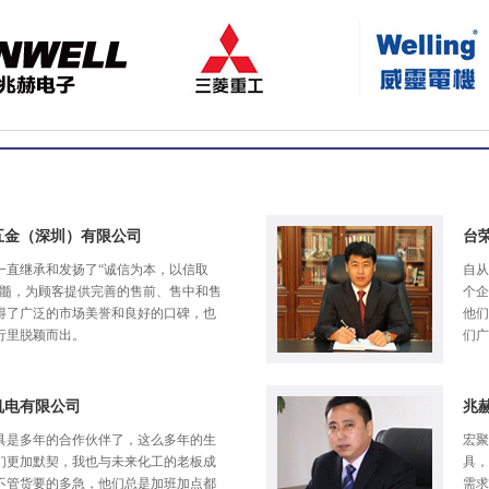
五金（深圳）有限公司
台
一直继承和发扬了“诚信为本，以信取
自从
精髓，为顾客提供完善的售前、售中和售
个企
得了广泛的市场美誉和良好的口碑，也
他们
行里脱颖而出。
们广
机电有限公司
兆
具是多年的合作伙伴了，这么多年的生
宏聚
们更加默契，我也与未来化工的老板成
具，
不管货要的多急，他们总是加班加点都
需求