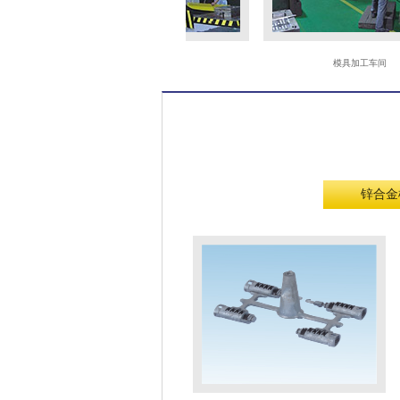
耐斯立式合模机
模具加工车间
锌合金