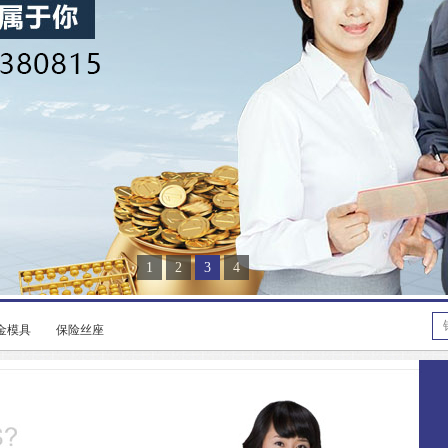
1
2
3
4
金模具
保险丝座