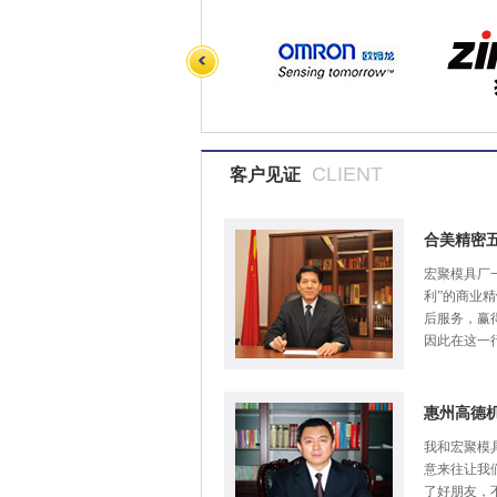
CLIENT
客户见证
合美精密
宏聚模具厂
利”的商业
后服务，赢
因此在这一
惠州高德
我和宏聚模
意来往让我
了好朋友，