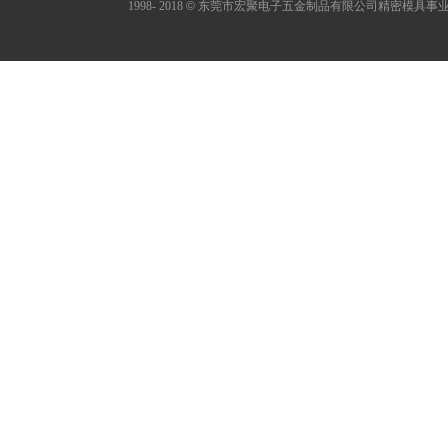
1998- 2018
©
东莞市宏聚电子五金制品有限公司精密模具事业