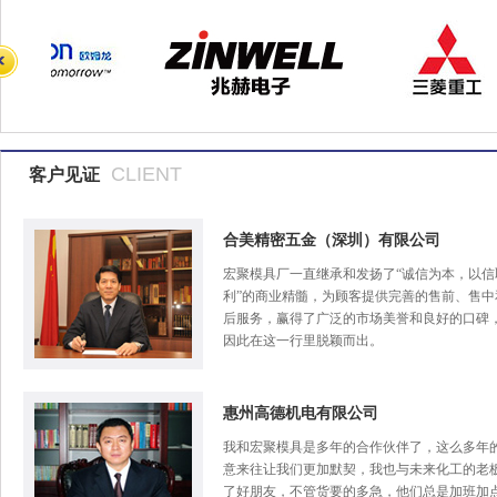
CLIENT
客户见证
合美精密五金（深圳）有限公司
宏聚模具厂一直继承和发扬了“诚信为本，以信
利”的商业精髓，为顾客提供完善的售前、售中
后服务，赢得了广泛的市场美誉和良好的口碑
因此在这一行里脱颖而出。
惠州高德机电有限公司
我和宏聚模具是多年的合作伙伴了，这么多年
意来往让我们更加默契，我也与未来化工的老
了好朋友，不管货要的多急，他们总是加班加