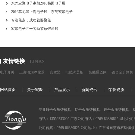
东莞宏聚电子参加2016韩国电子展
2016慕尼黑上海电子展－东莞宏聚电子
专注焦点，成功就要聚焦
宏聚电子五一劳动节放假通知
友情链接
LINKS
电子开关
上海油烟净化器
真空泵
电缆沟盖板
智能通道闸
铝合金升降机
网站首页
关于宏聚
产品展示
新闻资讯
荣誉资质
专业锌合金压铸模具、铝合金压铸模具、镁合金压铸模具、
电话：13556753005 广东公司电话：0769-86380815 湖北公司电话：
公司传真：0769-86380825 公司地址：广东省东莞市石碣