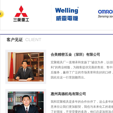
CLIENT
客户见证
合美精密五金（深圳）有限公司
宏聚模具厂一直继承和发扬了“诚信为本，以信
利”的商业精髓，为顾客提供完善的售前、售中
后服务，赢得了广泛的市场美誉和良好的口碑
因此在这一行里脱颖而出。
惠州高德机电有限公司
我和宏聚模具是多年的合作伙伴了，这么多年
意来往让我们更加默契，我也与未来化工的老
了好朋友，不管货要的多急，他们总是加班加