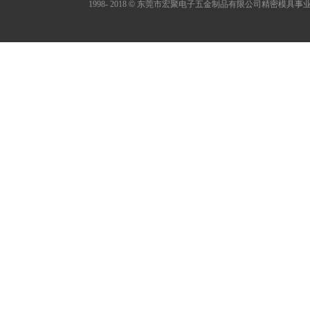
1998- 2018
©
东莞市宏聚电子五金制品有限公司精密模具事业