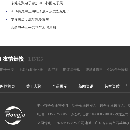
东莞宏聚电子参加2016韩国电子展
2016慕尼黑上海电子展－东莞宏聚电子
专注焦点，成功就要聚焦
宏聚电子五一劳动节放假通知
友情链接
LINKS
电子开关
上海油烟净化器
真空泵
电缆沟盖板
智能通道闸
铝合金升降机
网站首页
关于宏聚
产品展示
新闻资讯
荣誉资质
专业锌合金压铸模具、铝合金压铸模具、镁合金压铸模具、
电话：13556753005 广东公司电话：0769-86380815 湖北公司电话：
公司传真：0769-86380825 公司地址：广东省东莞市石碣